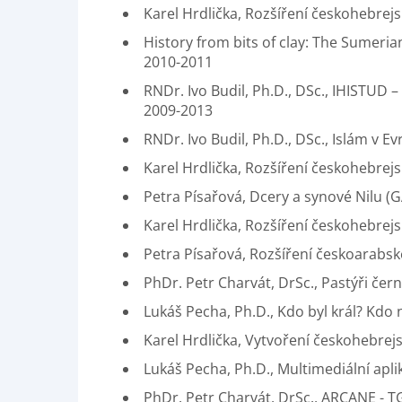
Karel Hrdlička, Rozšíření českohebrejs
History from bits of clay: The Sumeria
2010-2011
RNDr. Ivo Budil, Ph.D., DSc., IHISTUD 
2009-2013
RNDr. Ivo Budil, Ph.D., DSc., Islám v E
Karel Hrdlička, Rozšíření českohebrejs
Petra Písařová, Dcery a synové Nilu (G
Karel Hrdlička, Rozšíření českohebrejs
Petra Písařová, Rozšíření českoarabsk
PhDr. Petr Charvát, DrSc., Pastýři če
Lukáš Pecha, Ph.D., Kdo byl král? Kdo 
Karel Hrdlička, Vytvoření českohebrejs
Lukáš Pecha, Ph.D., Multimediální aplik
PhDr. Petr Charvát, DrSc., ARCANE - 