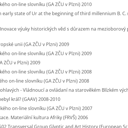
kého on-line slovníku (GA ZČU v Plzni) 2010
n early state of Ur at the beginning of third millennium B.
– Inovace výuky historických věd s důrazem na mezioborový p
vropské unii (GA ZČU v Plzni) 2009
kého on-line slovníku (GA ZČU v Plzni) 2009
A ZČU v Plzni) 2009
kého on-line slovníku (GA ZČU v Plzni) 2008
ého on-line slovníku (GA ZČU v Plzni) 2008
rnohlavých - Vládnoucí a ovládaní na starověkém Blízkém vý
nebyl král? (GAAV) 2008-2010
kého on-line slovníku (GA ZČU v Plzni) 2007
ace. Materiální kultura Afriky (FRVŠ) 2006
TG02 Transversal Group Glyptic and Art History (European S