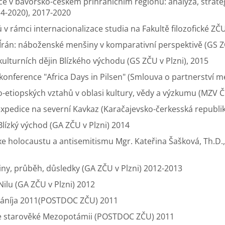
ace v bavorsko-českém příhraničním regionu: analýza, strate
4-2020), 2017-2020
 v rámci internacionalizace studia na Fakultě filozofické ZČU
Írán: náboženské menšiny v komparativní perspektivě (GS ZČ
kulturních dějin Blízkého východu (GS ZČU v Plzni), 2015
konference "Africa Days in Pilsen" (Smlouva o partnerství m
ko-etiopských vztahů v oblasi kultury, vědy a výzkumu (MZV Č
xpedice na severní Kavkaz (Karačajevsko-čerkesská republik
lízký východ (GA ZČU v Plzni) 2014
xe holocaustu a antisemitismu Mgr. Kateřina Šašková, Th.D.,
íčiny, průběh, důsledky (GA ZČU v Plzni) 2012-2013
Nilu (GA ZČU v Plzni) 2012
qqáníja 2011(POSTDOC ZČU) 2011
 ve starověké Mezopotámii (POSTDOC ZČU) 2011