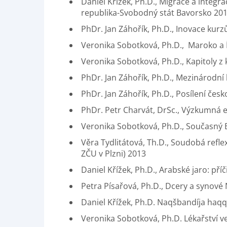
Daniel Křížek, Ph.D., Migrace a integr
republika-Svobodný stát Bavorsko 201
PhDr. Jan Záhořík, Ph.D., Inovace kurzů
Veronika Sobotková, Ph.D., Maroko a 
Veronika Sobotková, Ph.D., Kapitoly z 
PhDr. Jan Záhořík, Ph.D., Mezinárodní 
PhDr. Jan Záhořík, Ph.D., Posílení čes
PhDr. Petr Charvát, DrSc., Výzkumná e
Veronika Sobotková, Ph.D., Současný B
Věra Tydlitátová, Th.D., Soudobá refle
ZČU v Plzni) 2013
Daniel Křížek, Ph.D., Arabské jaro: př
Petra Písařová, Ph.D., Dcery a synové 
Daniel Křížek, Ph.D. Naqšbandíja ha
Veronika Sobotková, Ph.D. Lékařství