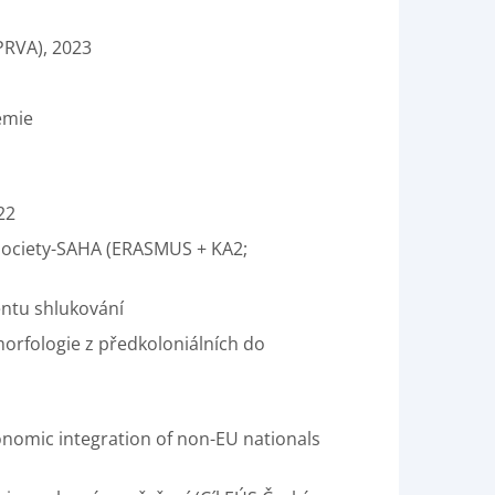
 PRVA), 2023
emie
22
l society-SAHA (ERASMUS + KA2;
ientu shlukování
orfologie z předkoloniálních do
conomic integration of non-EU nationals