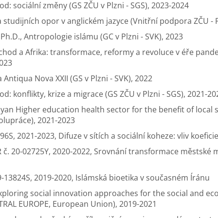
od: sociální změny (GS ZČU v Plzni - SGS), 2023-2024
a studijních opor v anglickém jazyce (Vnitřní podpora ZČU -
Ph.D., Antropologie islámu (GC v Plzni - SVK), 2023
východ a Afrika: transformace, reformy a revoluce v éře pand
2023
 Antiqua Nova XXII (GS v Plzni - SVK), 2022
d: konflikty, krize a migrace (GS ZČU v Plzni - SGS), 2021-20
ibyan Higher education health sector for the benefit of loca
olupráce), 2021-2023
96S, 2021-2023, Difuze v sítích a sociální koheze: vliv koefic
 č. 20-02725Y, 2020-2022, Srovnání transformace městské m
9-13824S, 2019-2020, Islámská bioetika v současném Íránu
Exploring social innovation approaches for the social and e
NTRAL EUROPE, European Union), 2019-2021