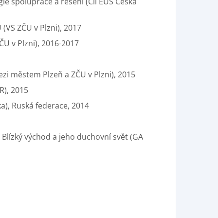
gie spolupráce a řešení (Cíl EÚS Česká
 (VS ZČU v Plzni), 2017
U v Plzni), 2016-2017
ezi městem Plzeň a ZČU v Plzni), 2015
R), 2015
a), Ruská federace, 2014
 Blízký východ a jeho duchovní svět (GA