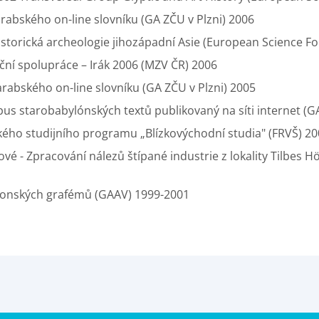
rabského on-line slovníku (GA ZČU v Plzni) 2006
istorická archeologie jihozápadní Asie (European Science F
ční spolupráce – Irák 2006 (MZV ČR) 2006
rabského on-line slovníku (GA ZČU v Plzni) 2005
pus starobabylónských textů publikovaný na síti internet (
kého studijního programu „Blízkovýchodní studia" (FRVŠ) 2
vé - Zpracování nálezů štípané industrie z lokality Tilbes H
ylonských grafémů (GAAV) 1999-2001