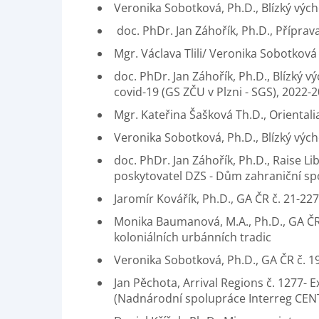
Veronika Sobotková, Ph.D., Blízký vých
doc. PhDr. Jan Záhořík, Ph.D., Příprav
Mgr. Václava Tlili/ Veronika Sobotková 
doc. PhDr. Jan Záhořík, Ph.D., Blízký 
covid-19 (GS ZČU v Plzni - SGS), 2022-
Mgr. Kateřina Šašková Th.D., Orientalia
Veronika Sobotková, Ph.D., Blízký výcho
doc. PhDr. Jan Záhořík, Ph.D., Raise L
poskytovatel DZS - Dům zahraniční sp
Jaromír Kovářík, Ph.D., GA ČR č. 21-227
Monika Baumanová, M.A., Ph.D., GA ČR
koloniálních urbánních tradic
Veronika Sobotková, Ph.D., GA ČR č. 1
Jan Pěchota, Arrival Regions č. 1277- 
(Nadnárodní spolupráce Interreg CE