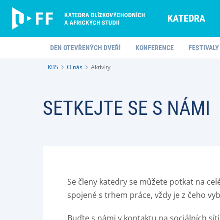
KATEDRA
DEN OTEVŘENÝCH DVEŘÍ
KONFERENCE
FESTIVALY
KBS
O nás
Aktivity
SETKEJTE SE S NÁMI
Se členy katedry se můžete potkat na cel
spojené s trhem práce, vždy je z čeho vyb
Buďte s námi v kontaktu na sociálních sít