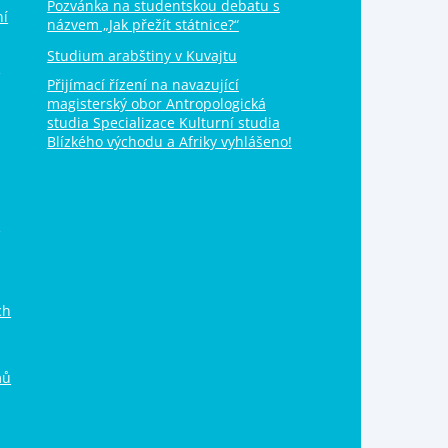
Pozvánka na studentskou debatu s
ní
názvem „Jak přežít státnice?“
Studium arabštiny v Kuvajtu
S
Přijímací řízení na navazující
magisterský obor Antropologická
studia Specializace Kulturní studia
Blízkého východu a Afriky vyhlášeno!
v
ch
mů