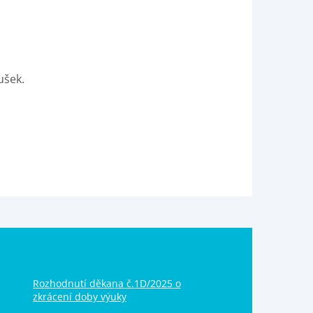
ušek.
Rozhodnutí děkana č.1D/2025 o
zkrácení doby výuky