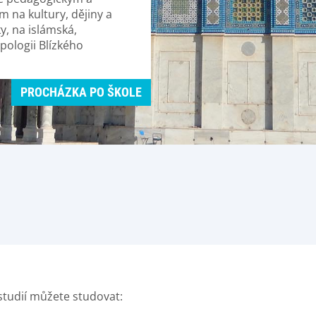
na kultury, dějiny a
y, na islámská,
opologii Blízkého
PROCHÁZKA PO ŠKOLE
studií můžete studovat: