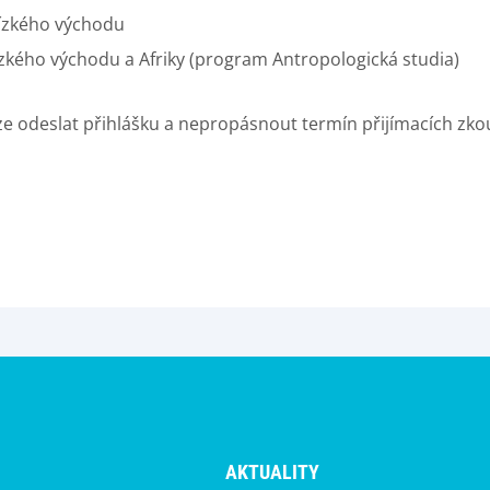
lízkého východu
ízkého východu a Afriky (program Antropologická studia)
pouze odeslat přihlášku a nepropásnout termín přijímacích zko
AKTUALITY