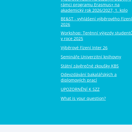
rámci programu Erasmus+ na
akademický rok 2026/2027, 1. kolo
BE&ST - vyhlášení výběrového řízen
2026
Workshop: Terénní výjezdy student
v roce 2025
Výběrové řízení Inter 26
Semináře Univerzitní knihovny
Státní závěrečné zkoušky KBS
Odevzdávání bakalářských a
diplomových prací
UPOZORNĚNÍ K SZZ
What is your question?