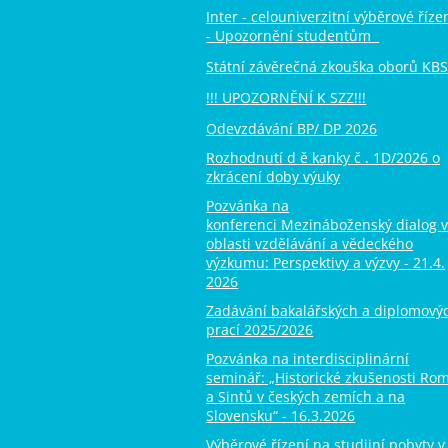
Inter - celouniverzitní výběrové říze
- Upozornění studentům
Státní závěrečná zkouška oborů KB
!!! UPOZORNĚNÍ K SZZ!!!
Odevzdávání BP/ DP 2026
Rozhodnutí d ě kanky č . 1D/2026 o
zkrácení doby výuky
Pozvánka na
konferenci Mezináboženský dialog 
oblasti vzdělávání a vědeckého
výzkumu: Perspektivy a výzvy - 21.4.
2026
Zadávání bakalářských a diplomový
prací 2025/2026
Pozvánka na interdisciplinární
seminář: „Historické zkušenosti Ro
a Sintů v českých zemích a na
Slovensku“ - 16.3.2026
Výběrové řízení na studijní pobyty v