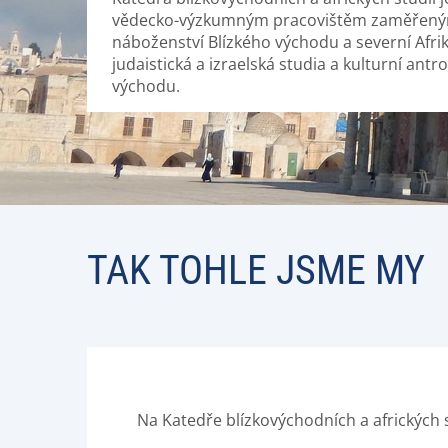
vědecko-výzkumným pracovištěm zaměřeným 
náboženství Blízkého východu a severní Afrik
judaistická a izraelská studia a kulturní antr
východu.
TAK TOHLE JSME MY
Na Katedře blízkovýchodních a afrických 