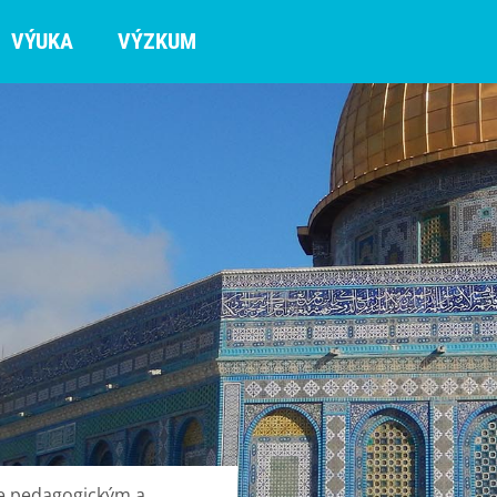
VÝUKA
VÝZKUM
 je pedagogickým a