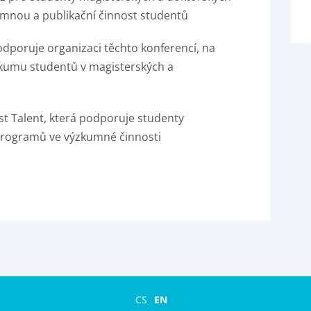
umnou a publikační činnost studentů
oruje organizaci těchto konferencí, na
zkumu studentů v magisterských a
 Talent, která podporuje studenty
 programů ve výzkumné činnosti
CS
EN