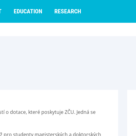
T
EDUCATION
RESEARCH
í o dotace, které poskytuje ZČU. Jedná se
 pro studenty magisterských a doktorských