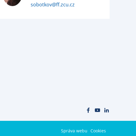
sobotkov@ff.zcu.cz
Správa webu
Cookies