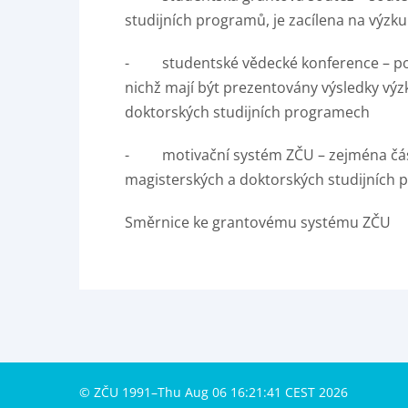
studijních programů, je zacílena na výzk
- studentské vědecké konference – podp
nichž mají být prezentovány výsledky vý
doktorských studijních programech
- motivační systém ZČU – zejména část
magisterských a doktorských studijních
Směrnice ke grantovému systému ZČU
© ZČU 1991–Thu Aug 06 16:21:41 CEST 2026