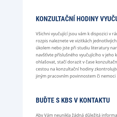
KONZULTAČNÍ HODINY VYUČ
Všichni vyučující jsou vám k dispozici v r
rozpis naleznete ve vizitkách jednotlivýc
úkolem nebo jste při studiu literatury na
navšťivte příslušného vyučujícího v jeh
ohlašovat, stačí dorazit v čase konzultač
cestou na konzultační hodiny zkontrolujte 
jiným pracovním povinnostem či nemoci k
BUĎTE S KBS V KONTAKTU
Aby Vám neunikla žádná důležitá informace