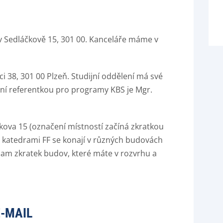
y v Sedláčkově 15, 301 00. Kanceláře máme v
ci 38, 301 00 Plzeň. Studijní oddělení má své
ijní referentkou pro programy KBS je Mgr.
ova 15 (označení místností začíná zkratkou
i katedrami FF se konají v různých budovách
nam zkratek budov, které máte v rozvrhu a
E-MAIL