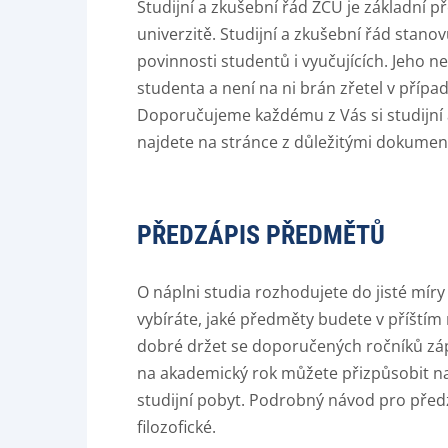
Studijní a zkušební řád ZČU je základní př
univerzitě. Studijní a zkušební řád stano
povinnosti studentů i vyučujících. Jeho
studenta a není na ni brán zřetel v případ
Doporučujeme každému z Vás si studijní a
najdete na stránce z důležitými dokumen
PŘEDZÁPIS PŘEDMĚTŮ
O náplni studia rozhodujete do jisté mír
vybíráte, jaké předměty budete v příštím
dobré držet se doporučených ročníků z
na akademický rok můžete přizpůsobit na
studijní pobyt. Podrobný návod pro před
filozofické.