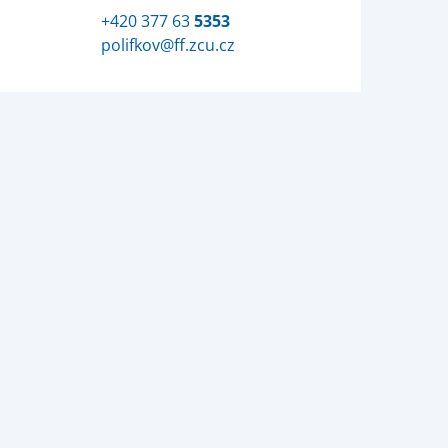
+420 377 63
5353
polifkov@ff.zcu.cz