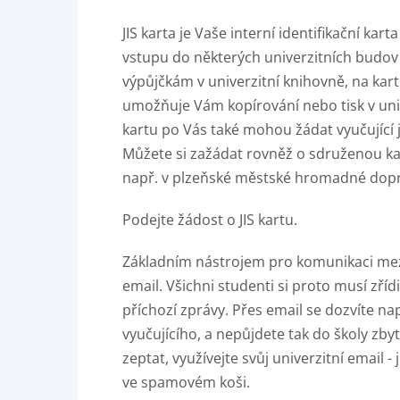
JIS karta je Vaše interní identifikační kar
vstupu do některých univerzitních budov (
výpůjčkám v univerzitní knihovně, na kar
umožňuje Vám kopírování nebo tisk v univ
kartu po Vás také mohou žádat vyučující j
Můžete si zažádat rovněž o sdruženou kart
např. v plzeňské městské hromadné dop
Podejte žádost o JIS kartu.
Základním nástrojem pro komunikaci mezi 
email. Všichni studenti si proto musí zříd
příchozí zprávy. Přes email se dozvíte n
vyučujícího, a nepůjdete tak do školy zby
zeptat, využívejte svůj univerzitní email -
ve spamovém koši.