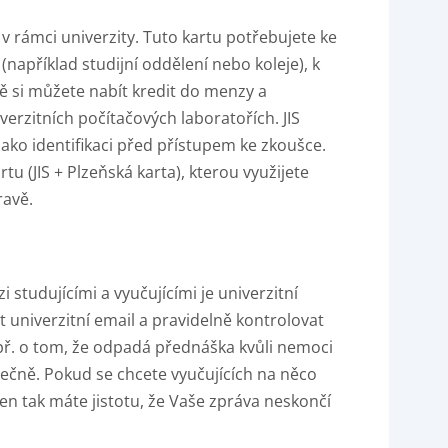
ta v rámci univerzity. Tuto kartu potřebujete ke
například studijní oddělení nebo koleje), k
tě si můžete nabít kredit do menzy a
erzitních počítačových laboratořích. JIS
ako identifikaci před přístupem ke zkoušce.
u (JIS + Plzeňská karta), kterou využijete
ravě.
studujícími a vyučujícími je univerzitní
it univerzitní email a pravidelně kontrolovat
apř. o tom, že odpadá přednáška kvůli nemoci
tečně. Pokud se chcete vyučujících na něco
 jen tak máte jistotu, že Vaše zpráva neskončí