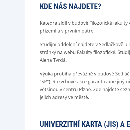
KDE NÁS NAJDETE?
Katedra sídlí v budově Filozofické fakult
přízemí a v prvním patře.
Studijní oddělení najdete v Sedláčkově uli
stránky na webu Fakulty filozofické. Stud
Alena Tvrdá.
Výuka probíhá převážně v budově Sedláčk
"SP"). Rozvrhové akce garantované jiným
většinou v centru Plzně. Zde najdete sez
jejich adresy ve městě.
UNIVERZITNÍ KARTA (JIS) A 