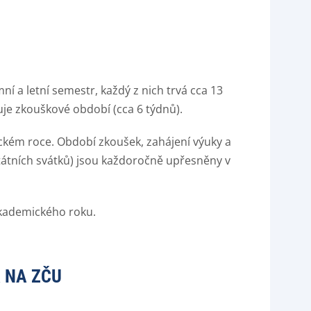
í a letní semestr, každý z nich trvá cca 13
je zkouškové období (cca 6 týdnů).
ckém roce. Období zkoušek, zahájení výuky a
tátních svátků) jsou každoročně upřesněny v
kademického roku.
 NA ZČU