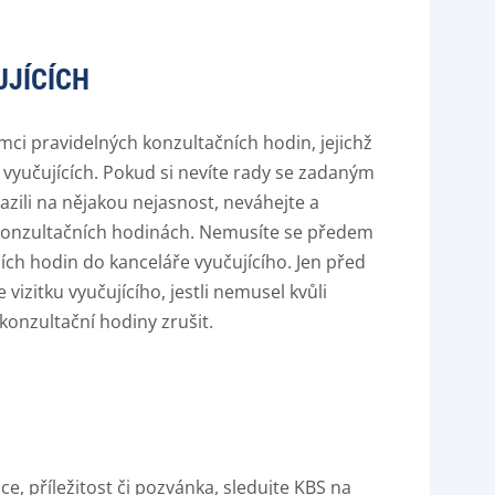
UJÍCÍCH
ámci pravidelných konzultačních hodin, jejichž
h vyučujících. Pokud si nevíte rady se zadaným
razili na nějakou nejasnost, neváhejte a
o konzultačních hodinách. Nemusíte se předem
ních hodin do kanceláře vyučujícího. Jen před
vizitku vyučujícího, jestli nemusel kvůli
onzultační hodiny zrušit.
, příležitost či pozvánka, sledujte KBS na